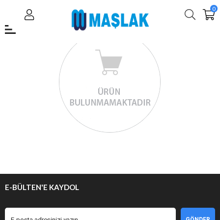
0
E-BÜLTEN'E KAYDOL
GÖNDER